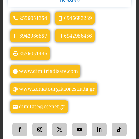
TK.68007
2556051354
6946682239
6942986857
6942986456
2556051446
www.dimitriadisate.com
www.xomatourgikaorestiada.gr
dimitate@otenet.gr