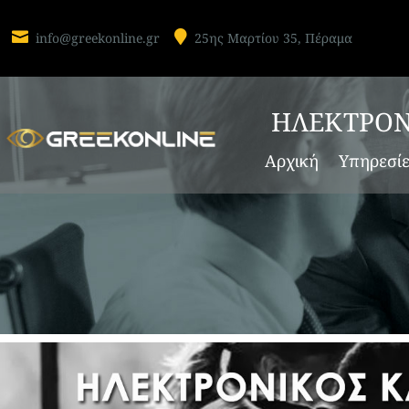


info@greekonline.gr
25ης Μαρτίου 35, Πέραμα
ΗΛΕΚΤΡΟΝ
Αρχική
Υπηρεσί