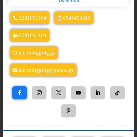
TK.84006
2281031104
6945492415
2281031104
earthdigging.gr
earthdigging@yahoo.gr