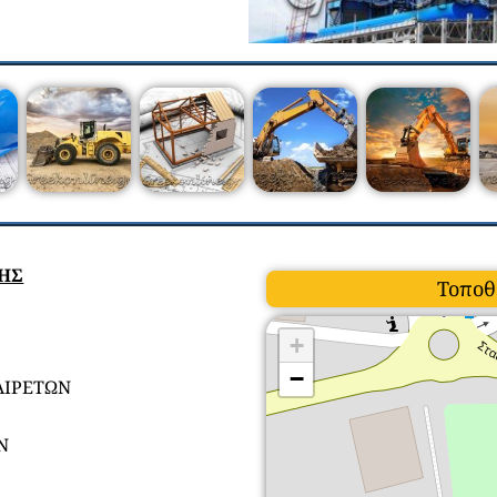
ΣΗΣ
Τοποθ
+
−
ΑΙΡΕΤΩΝ
Ν