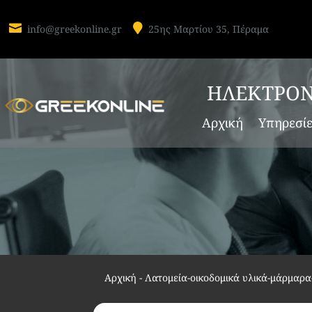


info@greekonline.gr
25ης Μαρτίου 35, Πέραμα
ΗΛΕΚΤΡΟΝ
Αρχική
Υπηρεσί
Αρχική
-
Λατομεία-οικοδομικά υλικά-μάρμαρ