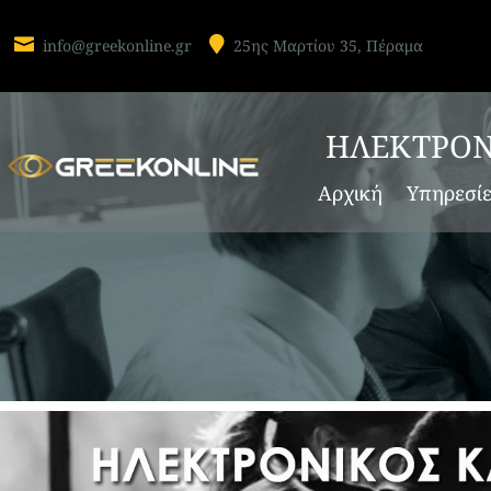


info@greekonline.gr
25ης Μαρτίου 35, Πέραμα
ΗΛΕΚΤΡΟΝ
Αρχική
Υπηρεσί