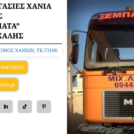
ΓΑΣΙΕΣ ΧΑΝΙΑ
Σ
ΑΤΑ”
ΧΑΛΗΣ
ΟΜΟΣ ΧΑΝΙΩΝ, TK.73100
6944530595
ata.gr