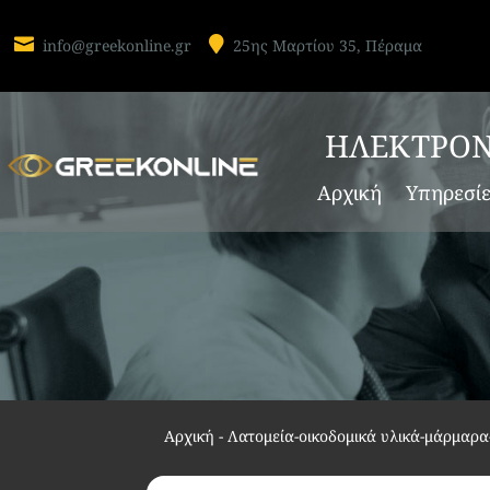


info@greekonline.gr
25ης Μαρτίου 35, Πέραμα
ΗΛΕΚΤΡΟΝ
Αρχική
Υπηρεσί
Αρχική
-
Λατομεία-οικοδομικά υλικά-μάρμαρ