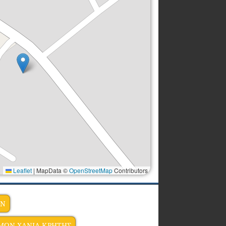
Leaflet
|
MapData ©
OpenStreetMap
Contributors
ΩΝ
ΟΜΩΝ ΧΑΝΙΑ ΚΡΗΤΗΣ