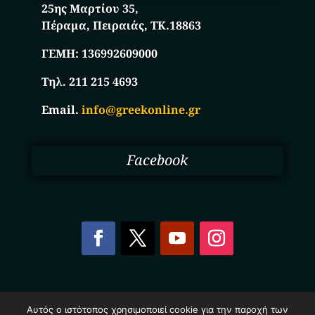
25ης Μαρτίου 35,
Πέραμα, Πειραιάς, ΤΚ.18863
ΓΕΜΗ:
136992609000
Τηλ. 211 215 4693
Email.
info@greekonline.gr
Facebook
Copyright © 2025. Ηλεκτρονικός Κατάλογος
Αυτός ο ιστότοπος χρησιμοποιεί cookie για την παροχή των
Επιχειρήσεων Ελλάδας – Greekonline.gr. All Rights