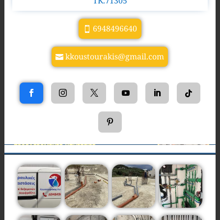
TK.71305
6948496640
kkoustourakis@gmail.com