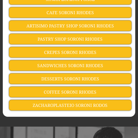
CAFE SORONI RHODES
ARTISIMO PASTRY SHOP SORONI RHODES
PASTRY SHOP SORONI RHODES
CREPES SORONI RHODES
SANDWICHES SORONI RHODES
DESSERTS SORONI RHODES
COFFEE SORONI RHODES
ZACHAROPLASTEIO SORONI RODOS