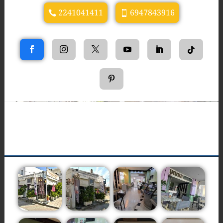
2241041411
6947843916