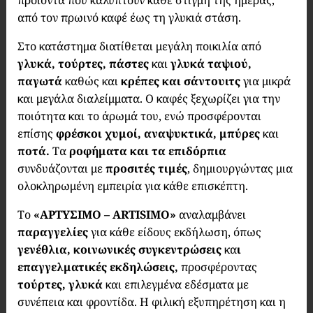
προϊόντα που καλύπτουν κάθε στιγμή της ημέρας,
από τον πρωινό καφέ έως τη γλυκιά στάση.
Στο κατάστημα διατίθεται μεγάλη ποικιλία από
γλυκά, τούρτες, πάστες
και
γλυκά ταψιού,
παγωτά
καθώς και
κρέπες και σάντουιτς
για μικρά
και μεγάλα διαλείμματα. Ο καφές ξεχωρίζει για την
ποιότητα και το άρωμά του, ενώ προσφέρονται
επίσης
φρέσκοι χυμοί, αναψυκτικά, μπύρες
και
ποτά.
Τα
ροφήματα και τα επιδόρπια
συνδυάζονται με
προσιτές τιμές
, δημιουργώντας μια
ολοκληρωμένη εμπειρία για κάθε επισκέπτη.
Το
«ΑΡΤΥΣΙΜΟ – ARTISIMO»
αναλαμβάνει
παραγγελίες
για κάθε είδους εκδήλωση, όπως
γενέθλια, κοινωνικές συγκεντρώσεις
κα
ι
επαγγελματικές εκδηλώσεις,
προσφέροντας
τούρτες, γλυκά
και επιλεγμένα εδέσματα με
συνέπεια και φροντίδα. Η φιλική εξυπηρέτηση και η