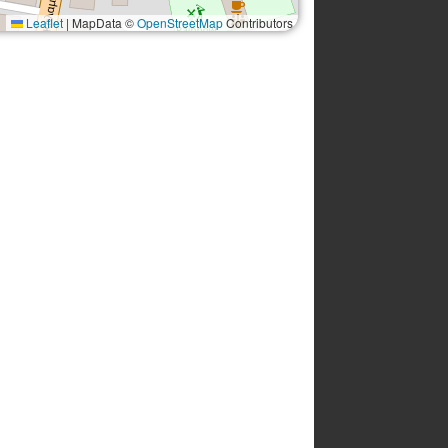
Leaflet
|
MapData ©
OpenStreetMap
Contributors