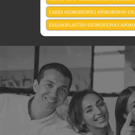
CAKES GEORGIOUPOLI APOKORONOU CH
ZAXAROPLASTEIO GEORGIOUPOLI APOK