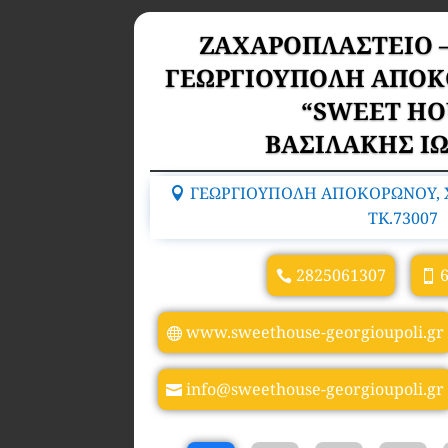
ΖΑΧΑΡΟΠΛΑΣΤΕΙΟ 
ΓΕΩΡΓΙΟΥΠΟΛΗ ΑΠΟΚ
“SWEET HO
ΒΑΣΙΛΑΚΗΣ Ι
ΓΕΩΡΓΙΟΥΠΟΛΗ ΑΠΟΚΟΡΩΝΟΥ, Χ
TK.73007
2825061307
www.sweethouse-georgioupoli.gr
info@sweethouse-georgioupoli.gr