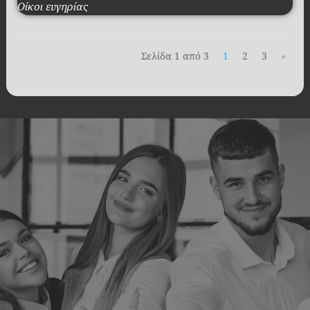
Οίκοι ευγηρίας
Σελίδα 1 από 3
1
2
3
»