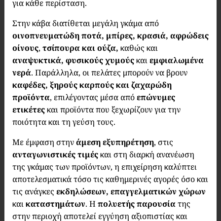
για κάθε περίσταση.
Στην κάβα διατίθεται μεγάλη γκάμα από
οινοπνευματώδη ποτά, μπίρες, κρασιά, αφρώδεις
οίνους
,
τσίπουρα και ούζα,
καθώς και
αναψυκτικά, φυσικούς χυμούς
και
εμφιαλωμένα
νερά
. Παράλληλα, οι πελάτες μπορούν να βρουν
καφέδες, ξηρούς καρπούς και ζαχαρώδη
προϊόντα
, επιλέγοντας μέσα από
επώνυμες
ετικέτες
και προϊόντα που ξεχωρίζουν για την
ποιότητα και τη γεύση τους.
Με έμφαση στην
άμεση εξυπηρέτηση
, στις
ανταγωνιστικές τιμές
και στη διαρκή ανανέωση
της γκάμας των προϊόντων, η επιχείρηση καλύπτει
αποτελεσματικά τόσο τις καθημερινές αγορές όσο και
τις ανάγκες
εκδηλώσεων, επαγγελματικών χώρων
και
καταστημάτων
. Η
πολυετής παρουσία
της
στην περιοχή αποτελεί εγγύηση αξιοπιστίας και