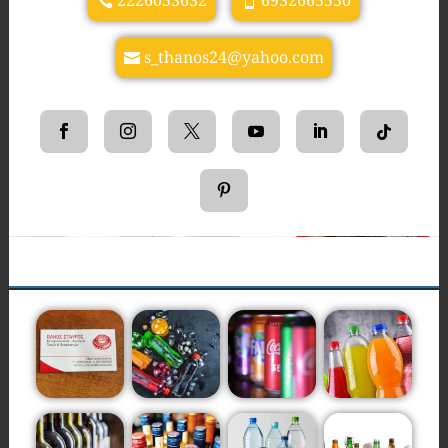
2226053632
6932665550
s_thanos24@yahoo.com