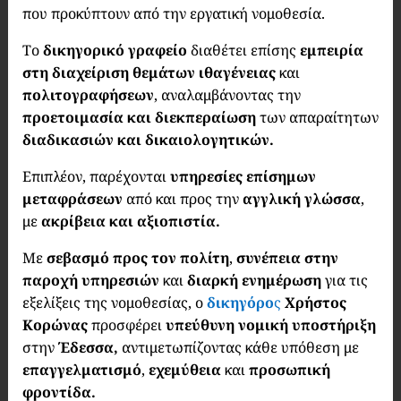
που προκύπτουν από την εργατική νομοθεσία.
Το
δικηγορικό γραφείο
διαθέτει επίσης
εμπειρία
στη διαχείριση θεμάτων ιθαγένειας
και
πολιτογραφήσεων
, αναλαμβάνοντας την
προετοιμασία και διεκπεραίωση
των απαραίτητων
διαδικασιών και δικαιολογητικών.
Επιπλέον, παρέχονται
υπηρεσίες επίσημων
μεταφράσεων
από και προς την
αγγλική γλώσσα
,
με
ακρίβεια και αξιοπιστία.
Με
σεβασμό προς τον πολίτη
,
συνέπεια στην
παροχή υπηρεσιών
και
διαρκή ενημέρωση
για τις
εξελίξεις της νομοθεσίας, ο
δικηγόρο
ς
Χρήστος
Κορώνας
προσφέρει
υπεύθυνη νομική υποστήριξη
στην
Έδεσσα,
αντιμετωπίζοντας κάθε υπόθεση με
επαγγελματισμό
,
εχεμύθεια
και
προσωπική
φροντίδα.