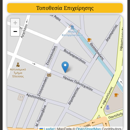
Τοποθεσία Επιχείρησης
+
−
Leaflet
|
MapData ©
OpenStreetMap
Contributors