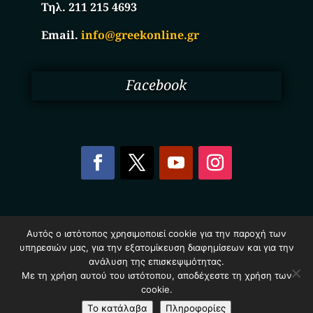
Τηλ. 211 215 4693
Email.
info@greekonline.gr
Facebook
Copyright © 2025. Ηλεκτρονικός Κατάλογος
Αυτός ο ιστότοπος χρησιμοποιεί cookie για την παροχή των
Επιχειρήσεων Ελλάδας – Greekonline.gr. All Rights
υπηρεσιών μας, για την εξατομίκευση διαφημίσεων και για την
Reserved.
Όροι & Προυποθέσεις
–
Προστασία Προσωπικών
ανάλυση της επισκεψιμότητας.
Δεδομένων
–
Πολιτική Cookies
Με τη χρήση αυτού του ιστότοπου, αποδέχεστε τη χρήση των
cookie.
Το κατάλαβα
Πληροφορίες