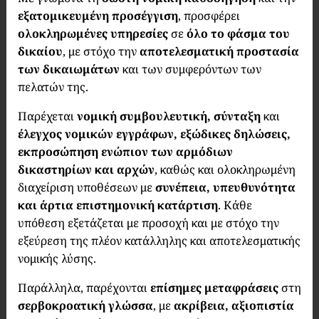
εξατομικευμένη προσέγγιση
, προσφέρει
ολοκληρωμένες υπηρεσίες
σε
όλο το φάσμα του
δικαίου
, με στόχο την
αποτελεσματική προστασία
των δικαιωμάτων
και των συμφερόντων των
πελατών της.
Παρέχεται
νομική συμβουλευτική, σύνταξη
και
έλεγχος νομικών εγγράφων, εξώδικες δηλώσεις,
εκπροσώπηση ενώπιον των αρμόδιων
δικαστηρίων και αρχών
, καθώς και ολοκληρωμένη
διαχείριση υποθέσεων με
συνέπεια, υπευθυνότητα
και άρτια
επιστημονική κατάρτιση
. Κάθε
υπόθεση εξετάζεται με προσοχή και με στόχο την
εξεύρεση της πλέον κατάλληλης και αποτελεσματικής
νομικής λύσης.
Παράλληλα, παρέχονται
επίσημες μεταφράσεις
στη
σερβοκροατική γλώσσα
, με
ακρίβεια, αξιοπιστία