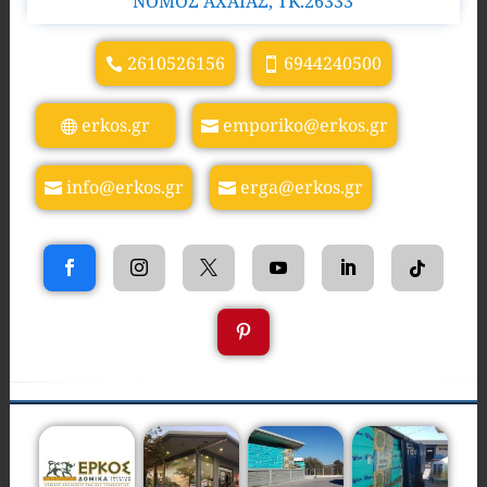
ΝΟΜΟΣ ΑΧΑΪΑΣ, TK.26333
2610526156
6944240500
erkos.gr
emporiko@erkos.gr
info@erkos.gr
erga@erkos.gr