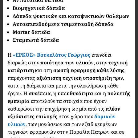
Αντιστατικά δάπεδα
Βιομηχανικά δάπεδα
Δάπεδα ψυκτικών και καταψυκτικών θαλάμων
Αυτοεπιπεδούμενα τσιμεντοειδή δάπεδα
Mortar δάπεδα
Σταμπωτά δάπεδα
Η
«ΕΡΚΟΣ» Βουκελάτος Γεώργιος
επενδύει
διαρκώς στην
ποιότητα των υλικών
, στην
τεχνική
κατάρτιση
και στη
σωστή εφαρμογή κάθε λύσης
,
παρέχοντας
αξιόπιστη τεχνική υποστήριξη
πριν,
κατά τη διάρκεια και μετά την ολοκλήρωση κάθε
έργου. Η
συνέπεια
, η
υπευθυνότητα
και η
πολυετής
εμπειρία
αποτελούν τα στοιχεία που έχουν
καθιερώσει την επιχείρηση ως μία από τις
πλέον
αξιόπιστες επιλογές
στον χώρο των
δομικών
υλικών
, των μονώσεων και των εξειδικευμένων
τεχνικών εφαρμογών στην Παραλία Πατρών και σε