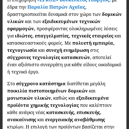
έδρα την
Παραλία Πατρών Αχαΐας
,
δραστηριοποιείται δυναμικά στον χώρο των
δομικών
υλικών
και των
εξειδικευμένων τεχνικών
εφαρμογών,
προσφέροντας ολοκληρωμένες λύσεις
για
ιδιώτες, επαγγελματίες, τεχνικές εταιρείες
και
κατασκευαστικούς φορείς. Με
πολυετή εμπειρία,
τεχνογνωσία
και
συνεχή ενημέρωση
στις
σύγχρονες τεχνολογίες κατασκευών
, αποτελεί
έναν αξιόπιστο συνεργάτη για κάθε είδους οικοδομικό
ή τεχνικό έργο.
Στο
σύγχρονο κατάστημα
διατίθεται μεγάλη
ποικιλία πιστοποιημένων δομικών
και
μονωτικών υλικών
, καθώς και
εξειδικευμένα
προϊόντα χημικής τεχνολογίας
που καλύπτουν
κάθε ανάγκη νέας
κατασκευής, επισκευής,
ανακαίνισης
και
ενεργειακής αναβάθμισης
κτιρίων. Η επιλογή των προϊόντων βασίζεται στην