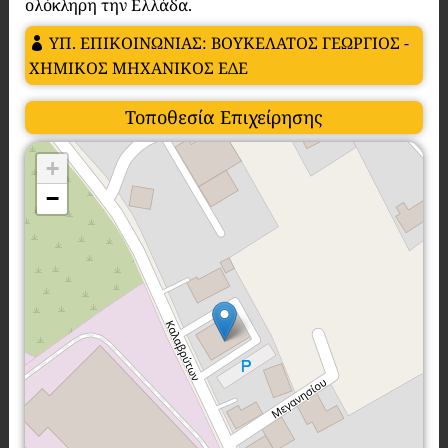
ολόκληρη την Ελλάδα.
ΥΠ. ΕΠΙΚΟΙΝΩΝΙΑΣ: ΒΟΥΚΕΛΑΤΟΣ ΓΕΩΡΓΙΟΣ -
ΧΗΜΙΚΟΣ ΜΗΧΑΝΙΚΟΣ ΕΔΕ
Τοποθεσία Επιχείρησης
+
−