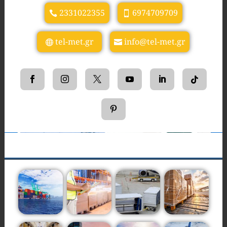
2331022355
6974709709
tel-met.gr
info@tel-met.gr