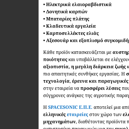
• Ηλεκτρικά ελαιοραβδιστικά
• Δονητικά καρπών
• Μπαταρίες πλάτης
• Κλαδευτικά εργαλεία
• Καρποσυλλέκτες ελιάς
• Αξεσουάρ και εξοπλισμό συγκομιδή
Κάθε προϊόν κατασκευάζεται με
αυστηρ
ποιότητας
και υποβάλλεται σε ελέγχου
αξιοπιστία, η μεγάλη διάρκεια ζωής
κ
πιο απαιτητικές συνθήκες εργασίας. Η
σ
τεχνολογία
,
έρευνα και παραγωγικές
στην εταιρεία να
προσφέρει λύσεις
που
σύγχρονες ανάγκες της αγροτικής παρα
Η
SPACESONIC Ε.Π.Ε
.
αποτελεί μια απ
ελληνικές
εταιρείες
στον χώρο των
ελ
μηχανημάτων
, διαθέτοντας προϊόντα 
εμπιστοσύνη παραγωγών για την
ευκολ