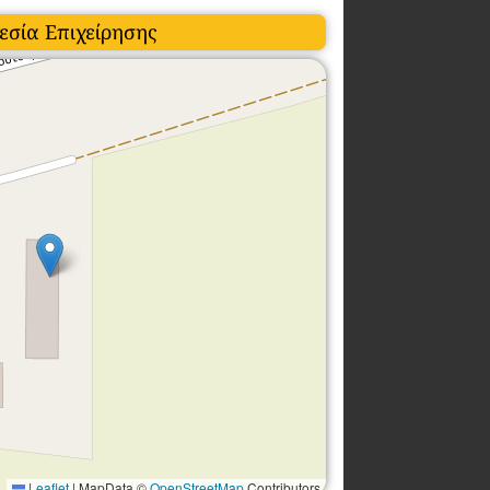
εσία Επιχείρησης
Leaflet
|
MapData ©
OpenStreetMap
Contributors