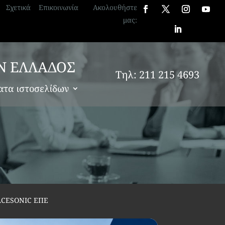
Σχετικά
Επικοινωνία
Ακολουθήστε
μας:
Ν ΕΛΛΑΔΟΣ
Τηλ: 211 215 4693
ατα ιστοσελίδων
CESONIC ΕΠΕ