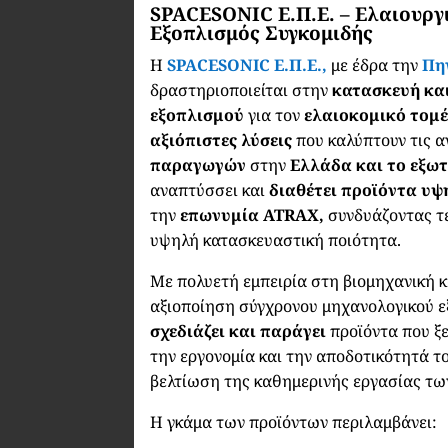
SPACESONIC Ε.Π.Ε. – Ελαιουρ
Εξοπλισμός Συγκομιδής
Η
SPACESONIC Ε.Π.Ε.,
με έδρα την
Πη
δραστηριοποιείται στην
κατασκευή κα
εξοπλισμού
για τον
ελαιοκομικό τομ
αξιόπιστες λύσεις
που καλύπτουν τις 
παραγωγών
στην
Ελλάδα και το εξωτ
αναπτύσσει και
διαθέτει προϊόντα υ
την
επωνυμία ATRAX,
συνδυάζοντας τε
υψηλή κατασκευαστική ποιότητα.
Με πολυετή εμπειρία στη βιομηχανική 
αξιοποίηση σύγχρονου μηχανολογικού ε
σχεδιάζει και παράγει
προϊόντα που ξε
την εργονομία και την αποδοτικότητά τ
βελτίωση της καθημερινής εργασίας τ
Η γκάμα των προϊόντων περιλαμβάνει: