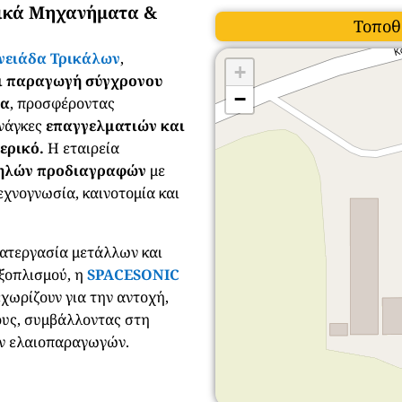
γικά Μηχανήματα &
Τοποθ
νειάδα Τρικάλων
,
+
ι παραγωγή σύγχρονου
−
έα
, προσφέροντας
ανάγκες
επαγγελματιών και
ερικό.
Η εταιρεία
ψηλών προδιαγραφών
με
χνογνωσία, καινοτομία και
κατεργασία μετάλλων και
ξοπλισμού, η
SPACESONIC
χωρίζουν για την αντοχή,
ους, συμβάλλοντας στη
ων ελαιοπαραγωγών.