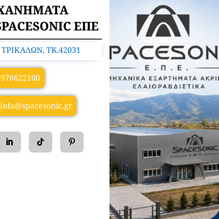
ΗΧΑΝΗΜΑΤΑ
SPACESONIC ΕΠΕ
ΤΡΙΚΑΛΩΝ, TK.42031
6976622100
info@spacesonic.gr