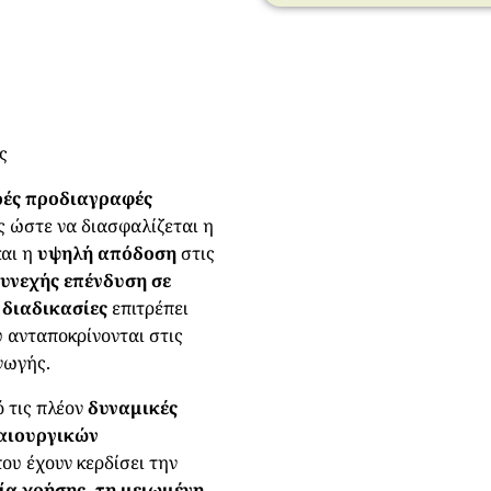
ς
ές προδιαγραφές
ς ώστε να διασφαλίζεται η
αι η
υψηλή απόδοση
στις
υνεχής επένδυση σε
 διαδικασίες
επιτρέπει
 ανταποκρίνονται στις
γωγής.
ό τις πλέον
δυναμικές
αιουργικών
που έχουν κερδίσει την
ία χρήσης, τη μειωμένη