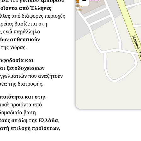
−
ροϊόντα από Έλληνες
 ύλες
από διάφορες περιοχές
ρείας βασίζεται στη
ς
, ενώ παράλληλα
έων αυθεντικών
 της χώρας.
οφοδοσία και
αι ξενοδοχειακών
αγγελματιών που αναζητούν
ομέα της διατροφής.
ποιότητα και στην
τικά προϊόντα από
δομαδιαία βάση
ούς σε όλη την Ελλάδα
,
νατή επιλογή προϊόντω
ν,