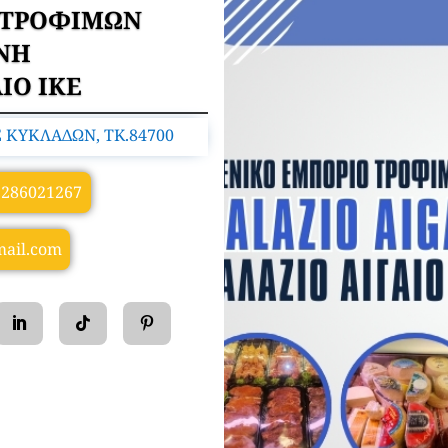
 ΤΡΟΦΙΜΩΝ
ΝΗ
ΙΟ ΙΚΕ
 ΚΥΚΛΑΔΩΝ, TK.84700
2286021267
mail.com