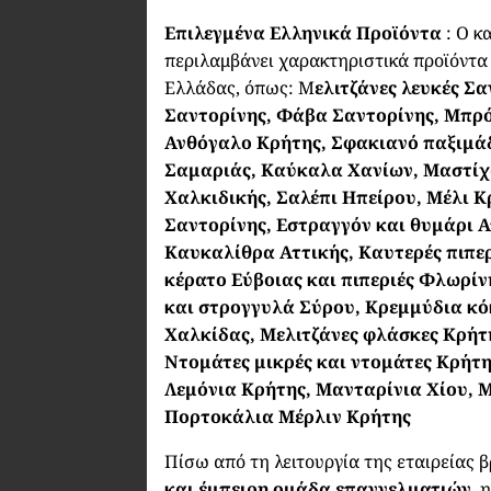
Επιλεγμένα Ελληνικά Προϊόντα
: Ο κ
περιλαμβάνει χαρακτηριστικά προϊόντα
Ελλάδας, όπως: Μ
ελιτζάνες λευκές Σ
Σαντορίνης, Φάβα Σαντορίνης, Μπρ
Ανθόγαλο Κρήτης, Σφακιανό παξιμάδ
Σαμαριάς, Καύκαλα Χανίων, Μαστίχα
Χαλκιδικής, Σαλέπι Ηπείρου, Μέλι Κ
Σαντορίνης, Εστραγγόν και θυμάρι 
Καυκαλίθρα Αττικής, Καυτερές πιπερ
κέρατο Εύβοιας και πιπεριές Φλωρί
και στρογγυλά Σύρου, Κρεμμύδια κ
Χαλκίδας, Μελιτζάνες φλάσκες Κρήτ
Ντομάτες μικρές και ντομάτες Κρήτη
Λεμόνια Κρήτης, Μανταρίνια Χίου, 
Πορτοκάλια Μέρλιν Κρήτης
Πίσω από τη λειτουργία της εταιρείας β
και έμπειρη ομάδα επαγγελματιών
, 