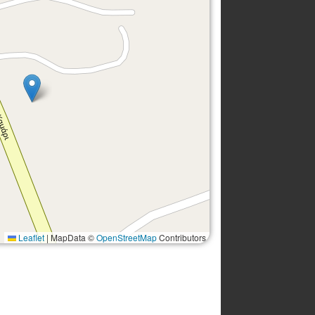
Leaflet
|
MapData ©
OpenStreetMap
Contributors