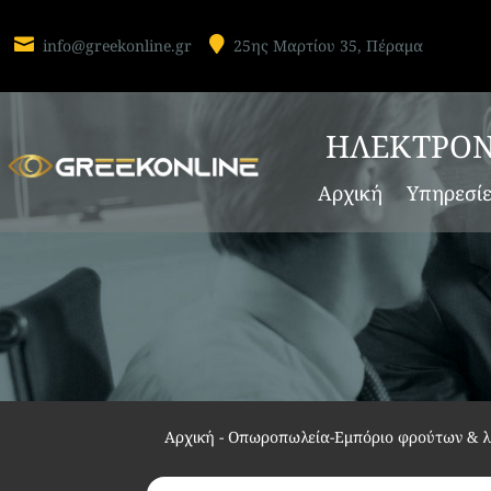


info@greekonline.gr
25ης Μαρτίου 35, Πέραμα
ΗΛΕΚΤΡΟΝ
Αρχική
Υπηρεσί
Αρχική
-
Οπωροπωλεία-Εμπόριο φρούτων & 