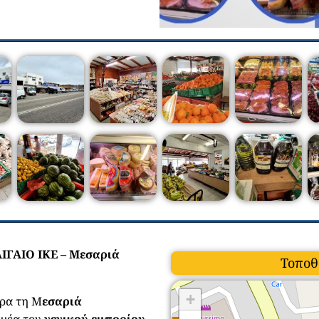
ΙΓΑΙΟ ΙΚΕ – Μεσαριά
Τοποθ
+
δρα τη Μ
εσαριά
ομέα του
γενικού εμπορίου