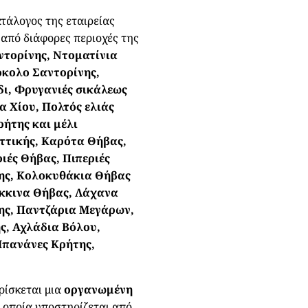
ατάλογος της εταιρείας
 από διάφορες περιοχές της
αντορίνης, Ντοματίνια
όκολο Σαντορίνης,
ι, Φρυγανιές σικάλεως
 Χίου, Πολτός ελιάς
ρήτης και μέλι
Αττικής, Καρότα Θήβας,
ιές Θήβας, Πιπεριές
νης, Κολοκυθάκια Θήβας
όκκινα Θήβας, Λάχανα
ης, Παντζάρια Μεγάρων,
ς, Αχλάδια Βόλου,
Μπανάνες Κρήτης,
ρίσκεται μια
οργανωμένη
η οποία υποστηρίζεται από