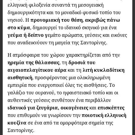
ελληνική φιλοξενία συναντά τη μεσογειακή
δημιουργικότητα και το μοναδικό φυσικό τοπίο του
νησιού. Η
προνομιακή του θέση
,
ακριβώς πάνω
στο κύμα
, δημιουργεί το ιδανικό σκηνικό για ένα
γεύμα ή δείπνο γ
εμάτο αρώματα, γεύσεις και εικόνες
που αναδεικνύουν τη μαγεία της Σαντορίνης.
Η ατμόσφαιρα του χώρου χαρακτηρίζεται από την
ηρεμία της θάλασσας
, τη
δροσιά του
αιγαιοπελαγίτικου αέρα
και τη
λιτή κυκλαδίτικη
αισθητική
, προσφέροντας μια ολοκληρωμένη
εμπειρία που ενεργοποιεί όλες τις αισθήσεις. Το
γαλάζιο του ουρανού, το ηφαιστειακό τοπίο και οι
αυθεντικές γεύσεις συνθέτουν ένα περιβάλλον
ιδανικό για ζευγάρια, οικογένειες
και
επισκέπτες
που επιθυμούν να γνωρίσουν την
ποιοτική ελληνική
κουζίνα
σε ένα από τα ομορφότερα σημεία της
Σαντορίνης.