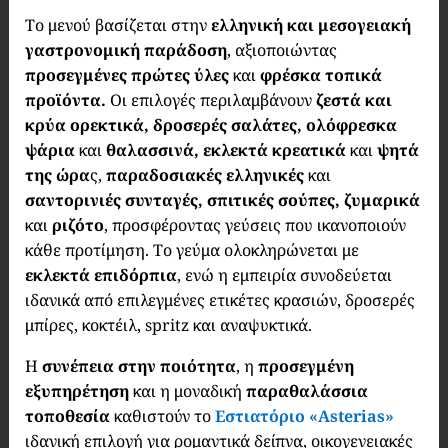
Το μενού βασίζεται στην
ελληνική και μεσογειακή
γαστρονομική παράδοση
, αξιοποιώντας
προσεγμένες πρώτες ύλες
και
φρέσκα τοπικά
προϊόντα.
Οι επιλογές περιλαμβάνουν
ζεστά και
κρύα ορεκτικά, δροσερές σαλάτες, ολόφρεσκα
ψάρια
και
θαλασσινά, εκλεκτά κρεατικά
και
ψητά
της ώρα
ς,
παραδοσιακές ελληνικές
και
σαντορινιές συνταγές, σπιτικές σούπες, ζυμαρικά
και
ριζότο
, προσφέροντας γεύσεις που ικανοποιούν
κάθε προτίμηση. Το γεύμα ολοκληρώνεται με
εκλεκτά επιδόρπια
, ενώ η εμπειρία συνοδεύεται
ιδανικά από επιλεγμένες ετικέτες κρασιών, δροσερές
μπίρες, κοκτέιλ, spritz και αναψυκτικά.
Η
συνέπεια στην ποιότητα
, η
προσεγμένη
εξυπηρέτηση
και η μοναδική
παραθαλάσσια
τοποθεσία
καθιστούν το
Εστιατόριο
«Asterias»
ιδανική επιλογή για ρομαντικά δείπνα, οικογενειακές