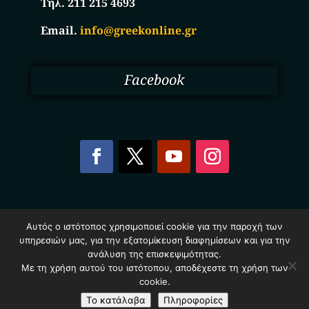
Τηλ. 211 215 4693
Email.
info@greekonline.gr
Facebook
Copyright © 2025. Ηλεκτρονικός Κατάλογος
Αυτός ο ιστότοπος χρησιμοποιεί cookie για την παροχή των
Επιχειρήσεων Ελλάδας – Greekonline.gr. All Rights
υπηρεσιών μας, για την εξατομίκευση διαφημίσεων και για την
Reserved.
Όροι & Προυποθέσεις
–
Προστασία Προσωπικών
ανάλυση της επισκεψιμότητας.
Δεδομένων
–
Πολιτική Cookies
Με τη χρήση αυτού του ιστότοπου, αποδέχεστε τη χρήση των
cookie.
Το κατάλαβα
Πληροφορίες