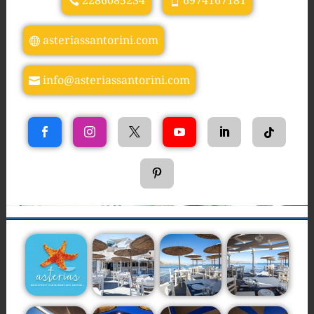
2286085234
6974167181
asteriassantorini.com
info@asteriassantorini.com