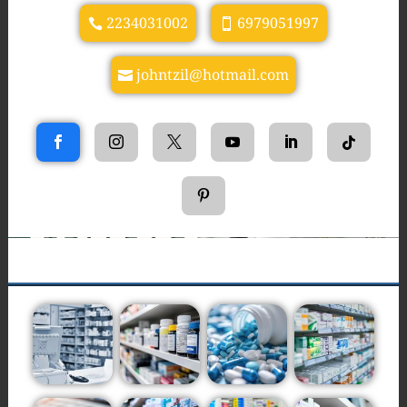
2234031002
6979051997
johntzil@hotmail.com