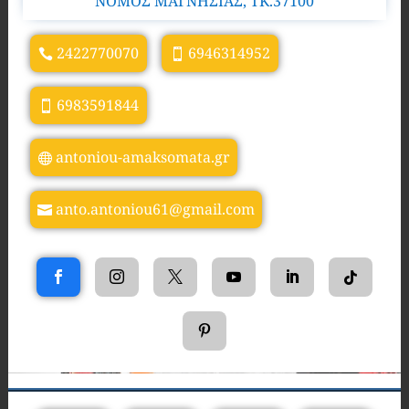
ΝΟΜΟΣ ΜΑΓΝΗΣΙΑΣ, TK.37100
2422770070
6946314952
6983591844
antoniou-amaksomata.gr
anto.antoniou61@gmail.com