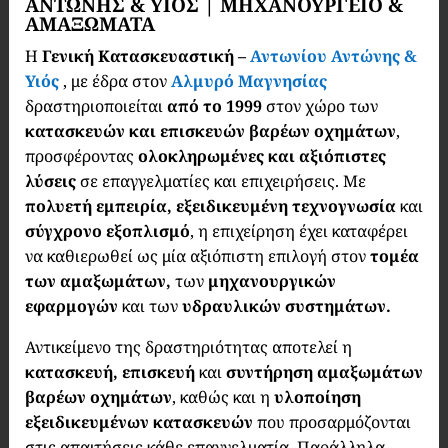
ΑΝΤΩΝΗΣ & ΥΙΟΣ | ΜΗΧΑΝΟΥΡΓΕΙΟ &
ΑΜΑΞΩΜΑΤΑ
Η
Γενική Κατασκευαστική –
Αντωνίου Αντώνης &
Υιός
, με έδρα στον
Αλμυρό Μαγνησίας
δραστηριοποιείται
από το 1999
στον χώρο των
κατασκευών και επισκευών βαρέων οχημάτων
,
προσφέροντας
ολοκληρωμένες και αξιόπιστες
λύσεις
σε επαγγελματίες και επιχειρήσεις. Με
πολυετή εμπειρία,
εξειδικευμένη τεχνογνωσία
και
σύγχρονο εξοπλισμό
, η επιχείρηση έχει καταφέρει
να καθιερωθεί ως μία αξιόπιστη επιλογή στον
τομέα
των αμαξωμάτων,
των
μηχανουργικών
εφαρμογών
και των
υδραυλικών συστημάτων.
Αντικείμενο της δραστηριότητας αποτελεί η
κατασκευή, επισκευή
και
συντήρηση αμαξωμάτων
βαρέων οχημάτων
, καθώς και η
υλοποίηση
εξειδικευμένων κατασκευών
που προσαρμόζονται
στις απαιτήσεις κάθε επαγγελματία. Παράλληλα,