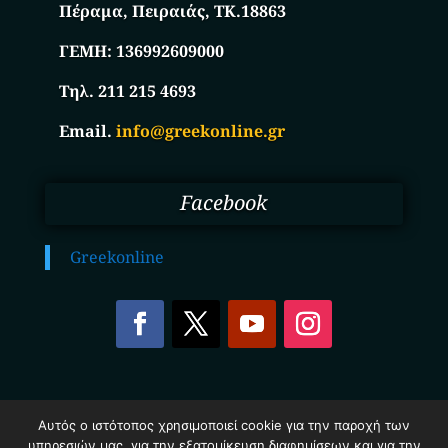
Πέραμα, Πειραιάς, ΤΚ.18863
ΓΕΜΗ:
136992609000
Τηλ. 211 215 4693
Email.
info@greekonline.gr
Facebook
Greekonline
Copyright © 2025. Ηλεκτρονικός Κατάλογος
Αυτός ο ιστότοπος χρησιμοποιεί cookie για την παροχή των
Επιχειρήσεων Ελλάδας – Greekonline.gr. All Rights
υπηρεσιών μας, για την εξατομίκευση διαφημίσεων και για την