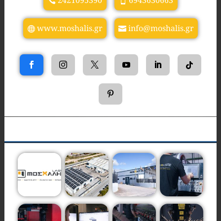
2421095390
6943630663
www.moshalis.gr
info@moshalis.gr