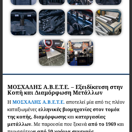
ΜΟΣΧΑΛΗΣ Α.Β.Ε.Τ.Ε. – Εξειδίκευση στην
Κοπή και Διαμόρφωση Μετάλλων
Η
ΜΟΣΧΑΛΗΣ Α.Β.Ε.Τ.Ε.
αποτελεί μία από τις πλέον
καταξιωμένες
ελληνικές βιομηχανίες στον τομέα
της κοπής, διαμόρφωσης
και
κατεργασίας
μετάλλων
. Με παρουσία που ξεκινά
από το 1969
και
περισσότερ
α από 50 χρόνια συνεχούς