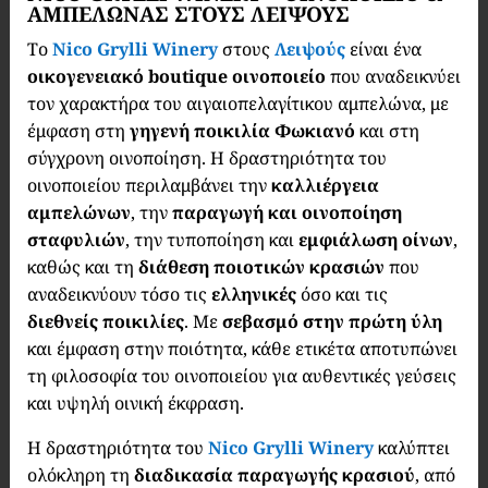
ΑΜΠΕΛΩΝΑΣ ΣΤΟΥΣ ΛΕΙΨΟΥΣ
Το
Nico Grylli Winery
στους
Λειψούς
είναι ένα
οικογενειακό boutique οινοποιείο
που αναδεικνύει
τον χαρακτήρα του αιγαιοπελαγίτικου αμπελώνα, με
έμφαση στη
γηγενή ποικιλία
Φωκιανό
και στη
σύγχρονη οινοποίηση. Η δραστηριότητα του
οινοποιείου περιλαμβάνει την
καλλιέργεια
αμπελώνων
, την
παραγωγή και οινοποίηση
σταφυλιών
, την τυποποίηση και
εμφιάλωση οίνων
,
καθώς και τη
διάθεση ποιοτικών κρασιών
που
αναδεικνύουν τόσο τις
ελληνικές
όσο και τις
διεθνείς ποικιλίες
. Με
σεβασμό στην πρώτη ύλη
και έμφαση στην ποιότητα, κάθε ετικέτα αποτυπώνει
τη φιλοσοφία του οινοποιείου για αυθεντικές γεύσεις
και υψηλή οινική έκφραση.
Η δραστηριότητα του
Nico Grylli Winery
καλύπτει
ολόκληρη τη
διαδικασία παραγωγής κρασιού
, από