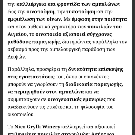
την
καλλιέργεια και φροντίδα των αμπελώνων
έως την
οινοποίηση,
την
τυποποίηση
και την
εμφιάλωση των οίνων.
Με
έμφαση στην ποιότητα
και στον αυθεντικό χαρακτήρα των
ποικιλιών του
Αιγαίου
, το
οινοποιείο αξιοποιεί σύγχρονες
μεθόδους παραγωγής
, διατηρώντας παράλληλα τον
σεβασμό προς την αμπελουργική παράδοση των
Λειψών.
Παράλληλα, προσφέρει τη
δυνατότητα επίσκεψης
στις εγκαταστάσεις
του, όπου οι επισκέπτες
μπορούν να γνωρίσουν τη
διαδικασία παραγωγής
,
να
περιηγηθούν στον αμπελώνα
και να
συμμετάσχουν σε
οινογευστικές εμπειρίες
που
αναδεικνύουν τις ετικέτες και τη φιλοσοφία του
οινοποιείου.
Το
Nico Grylli Winery
καλλιεργεί και αξιοποιεί
επιλεγμένες ποικιλίες σταφυλιών: Ασύρτικο,