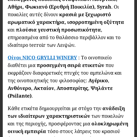
Αθήρι, Φωκιανό (Ερυθρή Ποικιλία), Syrah
. Οι
ποικιλίες αυτές δίνουν
κρασιά με ξεχωριστό
αρωματικό χαρακτήρα, ισορροπημένη οξύτητα
και
πλούσια γευστική προσωπικότητα
,
επηρεασμένα από το θαλάσσιο περιβάλλον και το
ιδιαίτερο terroir των Λειψών.
Οίνοι
NICO GRYLLI WINERY
: Το οινοποιείο
διαθέτει μια
προσεγμένη σειρά ετικετών
που
εκφράζουν διαφορετικές πτυχές του αμπελώνα και
της οινοποιητικής του φιλοσοφίας:
Αγέρικο
,
Ανθόνερο
,
Ακταίον
,
Αποσπερίτης
,
Ψηλάντε
(Psilante)
.
Κάθε ετικέτα δημιουργείται με στόχο την
ανάδειξη
των ιδιαίτερων χαρακτηριστικών
των ποικιλιών
και της περιοχής, προσφέροντας μια
ολοκληρωμένη
οινική εμπειρία
τόσο στους λάτρεις του κρασιού