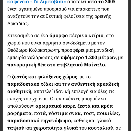
καφενείο
«Το Λιμποβίσι»
αποτελεί
από το 2005
έναν αγαπημένο προορισμό για επισκέπτες που
αναζητούν την αυθεντική φιλοξενία της ορεινής
Αρκαδίας.
Στεγασμένο σε ένα
όμορφο πέτρινο κτίριο
, στο
χωριό που είναι άρρηκτα συνδεδεμένο με τον
Θεόδωρο Κολοκοτρώνη, προσφέρει μια μοναδική
εμπειρία χαλάρωσης σε
υψόμετρο 1.200
μέτρων
, με
πανοραμική θέα στο επιβλητικό Μαίναλο.
Ο
ζεστός και φιλόξενος χώρος
, με το
παραδοσιακό τζάκι
και την
αυθεντική αρκαδική
αισθητική
, αποτελεί ιδανική επιλογή για όλες τις
εποχές του χρόνου. Οι επισκέπτες μπορούν να
απολαύσουν
αρωματικό καφέ, ζεστά και κρύα
ροφήματα
,
ποτά, νόστιμα σνακ, τοστ, ποικιλίες,
παραδοσιακό τηγανόψωμο,
καθώς και
γλυκά
ταψιού
και
χειροποίητα γλυκά
του
κουταλιού
, σε