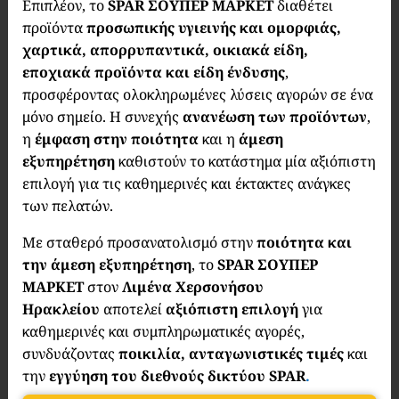
Επιπλέον, το
SPAR ΣΟΥΠΕΡ ΜΑΡΚΕΤ
διαθέτει
προϊόντα
προσωπικής υγιεινής και ομορφιάς,
χαρτικά, απορρυπαντικά, οικιακά είδη,
εποχιακά προϊόντα και είδη ένδυσης
,
προσφέροντας ολοκληρωμένες λύσεις αγορών σε ένα
μόνο σημείο. Η συνεχής
ανανέωση των προϊόντων
,
η
έμφαση στην ποιότητα
και η
άμεση
εξυπηρέτηση
καθιστούν το κατάστημα μία αξιόπιστη
επιλογή για τις καθημερινές και έκτακτες ανάγκες
των πελατών.
Με σταθερό προσανατολισμό στην
ποιότητα και
την άμεση εξυπηρέτηση
, το
SPAR
ΣΟΥΠΕΡ
ΜΑΡΚΕΤ
στον
Λιμένα Χερσονήσου
Ηρακλείου
αποτελεί
αξιόπιστη επιλογή
για
καθημερινές και συμπληρωματικές αγορές,
συνδυάζοντας
ποικιλία, ανταγωνιστικές τιμές
και
την
εγγύηση του διεθνούς δικτύου SPAR
.