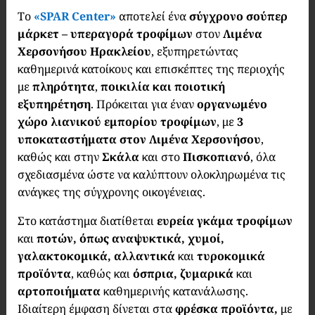
Το
«SPAR Center»
αποτελεί ένα
σύγχρονο σούπερ
μάρκετ – υπεραγορά τροφίμων
στον
Λιμένα
Χερσονήσου Ηρακλείου
, εξυπηρετώντας
καθημερινά κατοίκους και επισκέπτες της περιοχής
με
πληρότητα
,
ποικιλία και ποιοτική
εξυπηρέτηση
. Πρόκειται για έναν
οργανωμένο
χώρο λιανικού εμπορίου τροφίμων
, με
3
υποκαταστήματα στον Λιμένα
Χερσονήσου
,
καθώς και στην
Σκάλα
και στο
Πισκοπιανό
, όλα
σχεδιασμένα ώστε να καλύπτουν ολοκληρωμένα τις
ανάγκες της σύγχρονης οικογένειας.
Στο κατάστημα διατίθεται
ευρεία γκάμα τροφίμων
και
ποτών, όπως αναψυκτικά, χυμοί,
γαλακτοκομικά, αλλαντικά
και
τυροκομικά
προϊόντα
, καθώς και
όσπρια, ζυμαρικά
και
αρτοποιήματα
καθημερινής κατανάλωσης.
Ιδιαίτερη έμφαση δίνεται στα
φρέσκα προϊόντα,
με