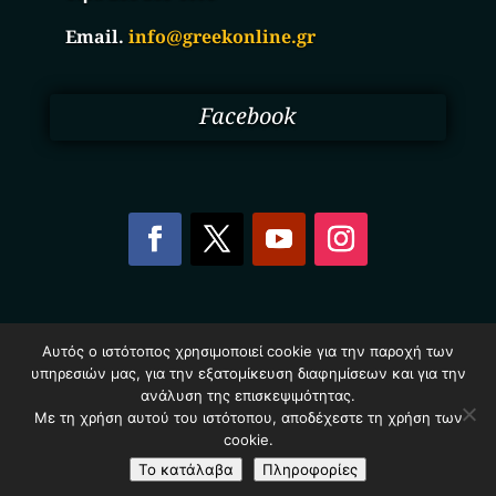
Email.
info@greekonline.gr
Facebook
Copyright © 2025. Ηλεκτρονικός Κατάλογος
Αυτός ο ιστότοπος χρησιμοποιεί cookie για την παροχή των
Επιχειρήσεων Ελλάδας – Greekonline.gr. All Rights
υπηρεσιών μας, για την εξατομίκευση διαφημίσεων και για την
Reserved.
Όροι & Προυποθέσεις
–
Προστασία Προσωπικών
ανάλυση της επισκεψιμότητας.
Δεδομένων
–
Πολιτική Cookies
Με τη χρήση αυτού του ιστότοπου, αποδέχεστε τη χρήση των
cookie.
Το κατάλαβα
Πληροφορίες