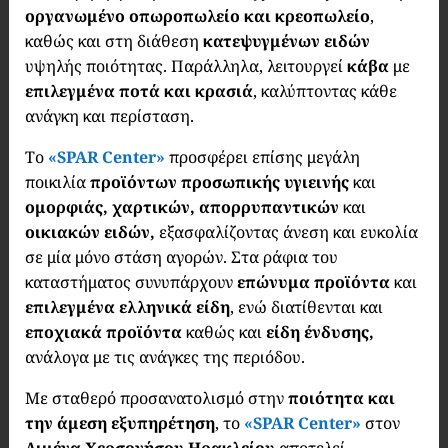
οργανωμένο οπωροπωλείο και κρεοπωλείο
,
καθώς και στη διάθεση
κατεψυγμένων ειδών
υψηλής ποιότητας. Παράλληλα, λειτουργεί
κάβα
με
επιλεγμένα ποτά και κρασιά
, καλύπτοντας κάθε
ανάγκη και περίσταση.
Το
«SPAR Center»
προσφέρει επίσης μεγάλη
ποικιλία
προϊόντων προσωπικής υγιεινής
και
ομορφιάς, χαρτικών, απορρυπαντικών
και
οικιακών ειδών,
εξασφαλίζοντας άνεση και ευκολία
σε μία μόνο στάση αγορών. Στα ράφια του
καταστήματος συνυπάρχουν
επώνυμα προϊόντα
και
επιλεγμένα ελληνικά είδη
, ενώ διατίθενται και
εποχιακά προϊόντα
καθώς και
είδη ένδυσης,
ανάλογα με τις ανάγκες της περιόδου.
Με σταθερό προσανατολισμό στην
ποιότητα και
την άμεση εξυπηρέτηση
, το
«SPAR Center»
στον