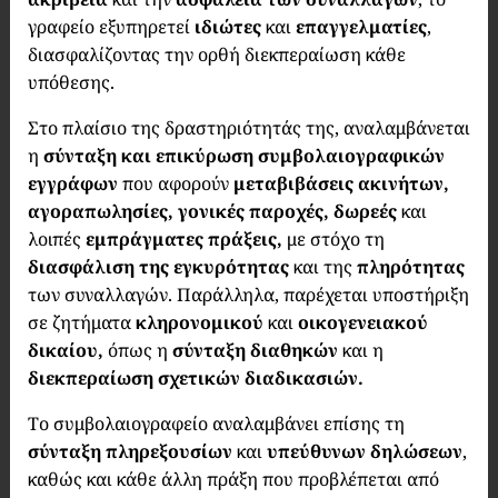
γραφείο εξυπηρετεί
ιδιώτες
και
επαγγελματίες
,
διασφαλίζοντας την ορθή διεκπεραίωση κάθε
υπόθεσης.
Στο πλαίσιο της δραστηριότητάς της, αναλαμβάνεται
η
σύνταξη και επικύρωση συμβολαιογραφικών
εγγράφων
που αφορούν
μεταβιβάσεις ακινήτων,
αγοραπωλησίες, γονικές παροχές, δωρεές
και
λοιπές
εμπράγματες πράξεις,
με στόχο τη
διασφάλιση της εγκυρότητας
και της
πληρότητας
των συναλλαγών. Παράλληλα, παρέχεται υποστήριξη
σε ζητήματα
κληρονομικού
και
οικογενειακού
δικαίου,
όπως η
σύνταξη διαθηκών
και η
διεκπεραίωση σχετικών διαδικασιών.
Το συμβολαιογραφείο αναλαμβάνει επίσης τη
σύνταξη πληρεξουσίων
και
υπεύθυνων δηλώσεων
,
καθώς και κάθε άλλη πράξη που προβλέπεται από