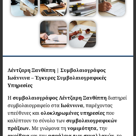
Λέντζαρη Ξανθίππη | Συμβολαιογράφος
Ιωάννινα – Έγκυρες Συμβολαιογραφικές
Υπηρεσίες
Η
συμβολαιογράφος Λέντζαρη Ξανθίππη
διατηρεί
συμβολαιογραφείο στα
Ιωάννινα
, παρέχοντας
υπεύθυνες και
ολοκληρωμένες υπηρεσίες
που
καλύπτουν το σύνολο των
συμβολαιογραφικών
πράξεων.
Με γνώμονα τη
νομιμότητα,
την
ακρίβεια
και την
ασφάλεια των συναλλαγών
, το