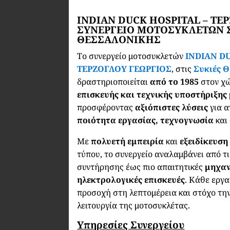
INDIAN DUCK HOSPITAL – ΤΕ
ΣΥΝΕΡΓΕΙΟ ΜΟΤΟΣΥΚΛΕΤΩΝ Σ
ΘΕΣΣΑΛΟΝΙΚΗΣ
Το συνεργείο μοτοσυκλετών
INDIAN DU
ΤΕΡΖΟΓΛΟΥ ΓΕΩΡΓΙΟΣ
, στις
Συκιές 
δραστηριοποιείται
από το 1985
στον χ
επισκευής και τεχνικής υποστήριξη
προσφέροντας
αξιόπιστες λύσεις
για α
ποιότητα εργασίας, τεχνογνωσία
και
Με
πολυετή εμπειρία
και
εξειδίκευση
τύπου, το συνεργείο αναλαμβάνει από τι
συντήρησης έως πιο απαιτητικές
μηχαν
ηλεκτρολογικές επισκευές
. Κάθε εργα
προσοχή στη λεπτομέρεια και στόχο τη
λειτουργία της μοτοσυκλέτας.
Υπηρεσίες Συνεργείου