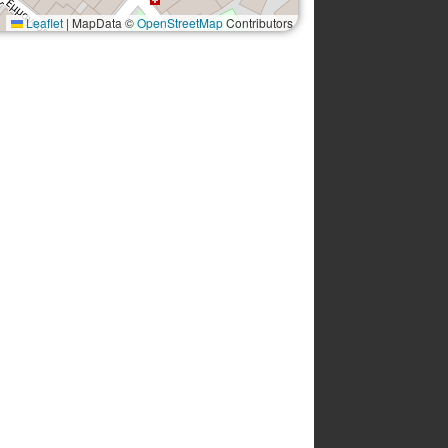
Leaflet
|
MapData ©
OpenStreetMap
Contributors