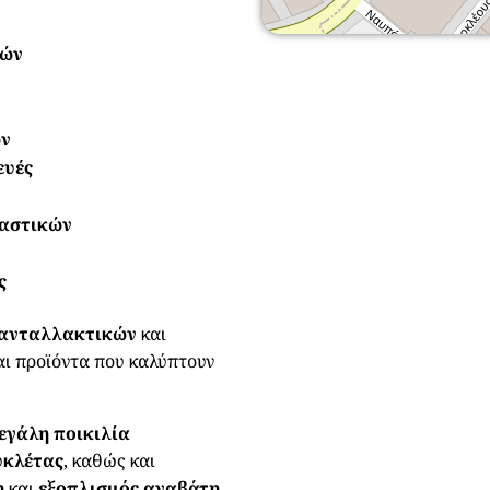
βών
ων
ευές
λαστικών
ς
 ανταλλακτικών
και
αι προϊόντα που καλύπτουν
εγάλη ποικιλία
υκλέτας
, καθώς και
η
και
εξοπλισμός αναβάτη.