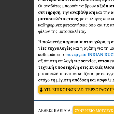
Οι αναβάτες μπορούν να βρουν
αξιόπισ
συντήρηση
, την
αναβάθμιση
και την
α
μοτοσυκλέτας τους
, με επιλογές που 
καθημερινές μετακινήσεις όσο και τις α
φίλων της μοτοσυκλέτας.
Η
πολυετής παρουσία στον χώρο
, η
σ
νέες τεχνολογίες
και η αγάπη για τη μ
καθιερώσει το
συνεργείο
INDIAN DUC
αξιόπιστη επιλογή για
service, επισκε
τεχνική υποστήριξη στις Συκιές Θεσ
μοτοσυκλέτα αντιμετωπίζεται με επαγγε
στόχο τη μέγιστη απόδοση και ασφάλει
ΥΠ. ΕΠΙΚΟΙΝΩΝΙΑΣ: ΤΕΡΖΟΓΛΟΥ Γ
ΛΕΞΕΙΣ ΚΛΕΙΔΙΑ:
ΣΥΝΕΡΓΕΙΟ ΜΟΤΟΣΥΚ