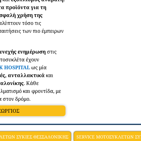
τα προϊόντα για τη
σφαλή χρήση της
καλύπτουν τόσο τις
παιτήσεις των πιο έμπειρων
υνεχής ενημέρωση
στις
οτοσυκλέτα έχουν
K HOSPITAL
ως μία
υές, ανταλλακτικά
και
σαλονίκης
. Κάθε
λματισμό και φροντίδα, με
α στον δρόμο.
ΕΩΡΓΙΟΣ
ΛΕΤΩΝ ΣΥΚΙΕΣ ΘΕΣΣΑΛΟΝΙΚΗΣ
SERVICE ΜΟΤΟΣΥΚΛΕΤΩΝ ΣΥ