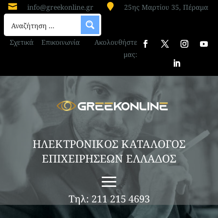


info@greekonline.gr
25ης Μαρτίου 35, Πέραμα
ΠΑΡΑΓΩΓΗ ΠΑΓΩΤΟΥ – ΠΑΓΟΥ
ΛΑΓΚΑΔΑΣ ΘΕΣΣΑΛΟΝΙΚΗΣ
Σχετικά
Επικοινωνία
Ακολουθήστε
“MAVIDIS ICE & ICE CREAM”
μας:
ΜΑΒΙΔΗΣ Χ. & Κ. ΟΕ
Η επιχείρηση «MAVIDIS ICE & ICE CREAM»
ΜΑΒΙΔΗΣ Χ. & Κ. ΟΕ, με έδρα το Δρακόντιο στο
Λαγκαδά Θεσσαλονίκης, δραστηριοποιείται
στον τομέα της παραγωγής παγωτού και πάγου,
προσφέροντας ποιοτικά προϊόντα με συνέπεια
και επαγγελματισμό. Με σύγχρονες
εγκαταστάσεις...
ΗΛΕΚΤΡΟΝΙΚΟΣ ΚΑΤΑΛΟΓΟΣ
ΕΠΙΧΕΙΡΗΣΕΩΝ ΕΛΛΑΔΟΣ
Τηλ: 211 215 4693