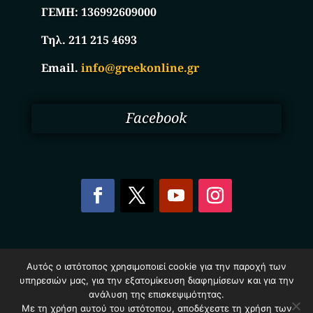
ΓΕΜΗ:
136992609000
Τηλ. 211 215 4693
Email.
info@greekonline.gr
Facebook
Copyright © 2025. Ηλεκτρονικός Κατάλογος
Αυτός ο ιστότοπος χρησιμοποιεί cookie για την παροχή των
Επιχειρήσεων Ελλάδας – Greekonline.gr. All Rights
υπηρεσιών μας, για την εξατομίκευση διαφημίσεων και για την
Reserved.
Όροι & Προυποθέσεις
–
Προστασία Προσωπικών
ανάλυση της επισκεψιμότητας.
Δεδομένων
–
Πολιτική Cookies
Με τη χρήση αυτού του ιστότοπου, αποδέχεστε τη χρήση των