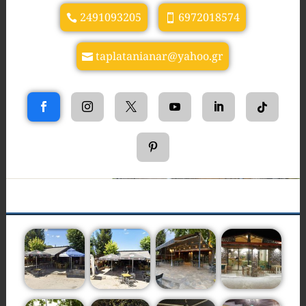
2491093205
6972018574
taplatanianar@yahoo.gr