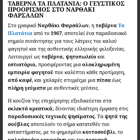
ΤΑΒΕΡΝΑ ΤΑ ΠΛΑΤΑΝΙΑ: Ο ΓΕΥΣΤΙΚΟΣ
ΠΡΟΟΡΙΣΜΟΣ ΣΤΟ ΝΑΡΘΑΚΙ
ΦΑΡΣΑΛΩΝ
Στο γραφικό
Ναρθάκι Φαρσάλων
, η
ταβέρνα
Τα
Πλατάνια
από το
1967
, αποτελεί ένα παραδοσιακό
σημείο συνάντησης για τους λάτρεις του καλού
φαγητού και της αυθεντικής ελληνικής φιλοξενίας.
Λειτουργεί ως
ταβέρνα, ψητοπωλείο
και
εστιατόριο,
προσφέροντας μια
ολοκληρωμένη
εμπειρία φαγητού
που καλύπτει κάθε προτίμηση,
από καφέ
, και χαλαρές στιγμέςμε μια
πίτσα
έως
πλήρη γεύματα
με αυθεντικές γεύσεις.
Η κουζίνα της επιχείρησης εξειδικεύεται στα
εκλεκτά κρεατικά,
δίνοντας ιδιαίτερη έμφαση στις
παραδοσιακές τεχνικές ψησίματος
. Τα
ψητά της
σούβλας
αποτελούν το σήμα κατατεθέν του
καταστήματος, με το φημισμένο
κοντοσούβλι
, το
καλοψημένο κοκορέτσι
και την
τραγανή