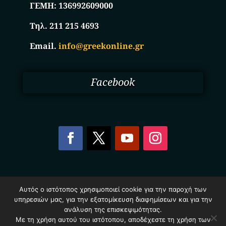
ΓΕΜΗ:
136992609000
Τηλ. 211 215 4693
Email.
info@greekonline.gr
Facebook
Copyright © 2025. Ηλεκτρονικός Κατάλογος
Αυτός ο ιστότοπος χρησιμοποιεί cookie για την παροχή των
Επιχειρήσεων Ελλάδας – Greekonline.gr. All Rights
υπηρεσιών μας, για την εξατομίκευση διαφημίσεων και για την
Reserved.
Όροι & Προυποθέσεις
–
Προστασία Προσωπικών
ανάλυση της επισκεψιμότητας.
Δεδομένων
–
Πολιτική Cookies
Με τη χρήση αυτού του ιστότοπου, αποδέχεστε τη χρήση των