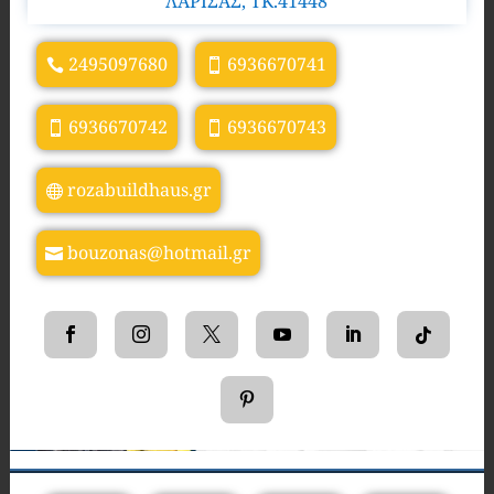
ΛΑΡΙΣΑΣ, TK.41448
2495097680
6936670741
6936670742
6936670743
rozabuildhaus.gr
bouzonas@hotmail.gr