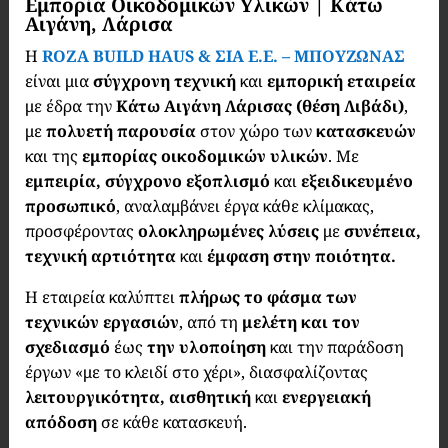
Εμπορία Οικοδομικών Υλικών | Κάτω
Αιγάνη, Λάρισα
Η
ROZA BUILD HAUS & ΣΙΑ Ε.Ε. – ΜΠΟΥΖΩΝΑΣ
είναι μια
σύγχρονη τεχνική
και
εμπορική εταιρεία
με έδρα την
Κάτω Αιγάνη Λάρισας (θέση Λιβάδι)
,
με
πολυετή παρουσία
στον χώρο των
κατασκευών
και της
εμπορίας οικοδομικών υλικών
. Με
εμπειρία, σύγχρονο εξοπλισμό
και
εξειδικευμένο
προσωπικό
, αναλαμβάνει έργα κάθε κλίμακας,
προσφέροντας
ολοκληρωμένες λύσεις
με
συνέπεια,
τεχνική αρτιότητα
και
έμφαση στην ποιότητα.
Η εταιρεία καλύπτει
πλήρως το φάσμα των
τεχνικών εργασιών
, από τη
μελέτη και τον
σχεδιασμό
έως
την υλοποίηση
και την παράδοση
έργων «με το κλειδί στο χέρι», διασφαλίζοντας
λειτουργικότητα, αισθητική
και
ενεργειακή
απόδοση
σε κάθε κατασκευή.