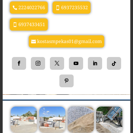
2224022766
6937235532
6937433451
kostasmpekas01@gmail.com